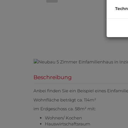
Techn
Beschreibung
Anbei finden Sie ein Beispiel eines Einfamili
Wohnfläche beträgt ca. 114m²
im Erdgeschoss ca. 58m² mit:
Wohnen/ Kochen
Hauswirtschaftsraum