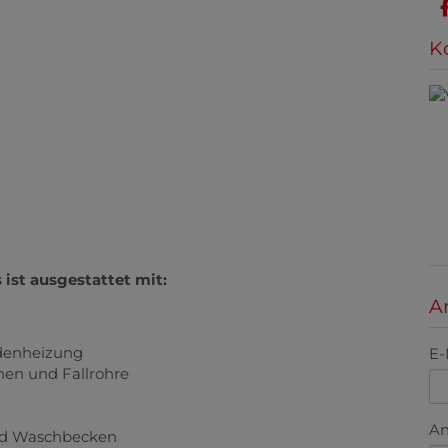
K
 ist ausgestattet mit:
A
denheizung
E-
en und Fallrohre
An
d Waschbecken