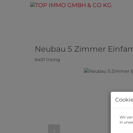
Neubau 5 Zimmer Einfami
6401 Inzing
Cookie
Wir ver
in unse