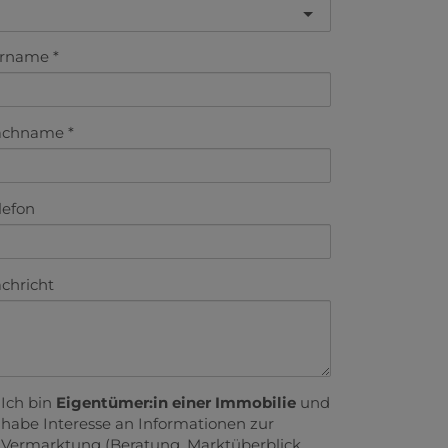
orname
achname
lefon
chricht
Ich bin
Eigentümer:in einer Immobilie
und
habe Interesse an Informationen zur
Vermarktung (Beratung, Marktüberblick