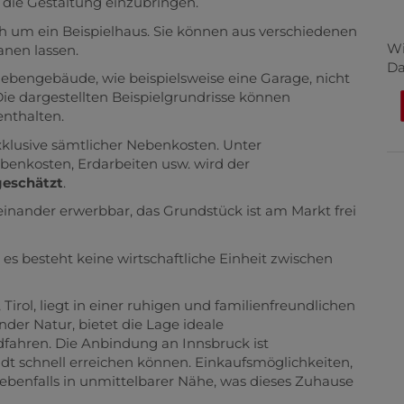
die Gestaltung einzubringen.
ch um ein Beispielhaus. Sie können aus verschiedenen
Wi
anen lassen.
Da
Nebengebäude, wie beispielsweise eine Garage, nicht
ie dargestellten Beispielgrundrisse können
nthalten.
xklusive sämtlicher Nebenkosten. Unter
benkosten, Erdarbeiten usw. wird der
geschätzt
.
nander erwerbbar, das Grundstück ist am Markt frei
es besteht keine wirtschaftliche Einheit zwischen
Tirol, liegt in einer ruhigen und familienfreundlichen
r Natur, bietet die Lage ideale
fahren. Die Anbindung an Innsbruck ist
adt schnell erreichen können. Einkaufsmöglichkeiten,
 ebenfalls in unmittelbarer Nähe, was dieses Zuhause