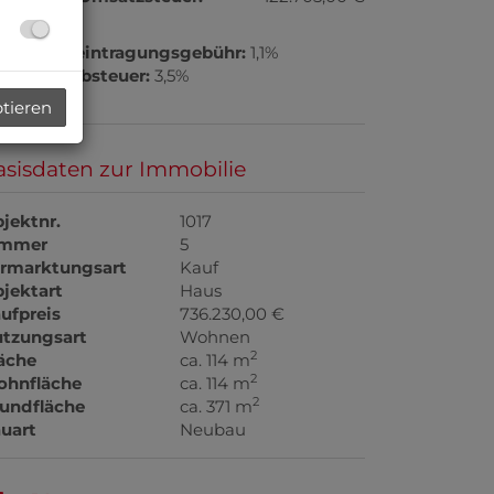
undbucheintragungsgebühr:
1,1%
underwerbsteuer:
3,5%
ptieren
asisdaten zur Immobilie
jektnr.
1017
immer
5
rmarktungsart
Kauf
jektart
Haus
ufpreis
736.230,00 €
tzungsart
Wohnen
2
äche
ca. 114 m
2
hnfläche
ca. 114 m
2
undfläche
ca. 371 m
uart
Neubau