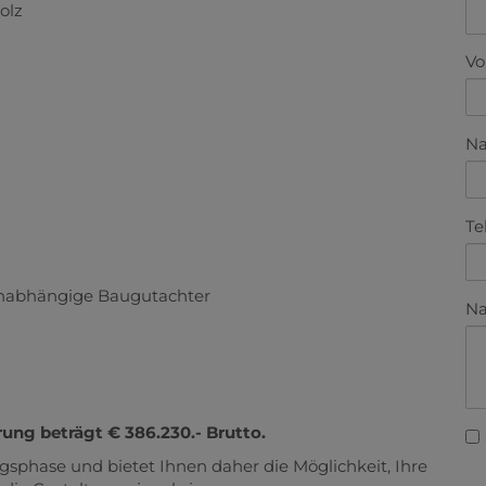
olz
V
N
Te
unabhängige Baugutachter
Na
rung beträgt € 386.230.- Brutto.
ngsphase und bietet Ihnen daher die Möglichkeit, Ihre