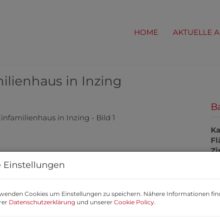
HOME
AKTUELLE 
lienhaus in Inzing
B
Ka
Fl
Z
 Einstellungen
P
wenden Cookies um Einstellungen zu speichern. Nähere Informationen fin
rer
Datenschutzerklärung
und unserer
Cookie Policy
.
Ka
en