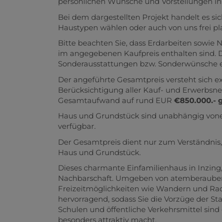
persönlichen Wünsche und Vorstellungen in 
Bei dem dargestellten Projekt handelt es si
Haustypen wählen oder auch von uns frei pl
Bitte beachten Sie, dass Erdarbeiten sowie 
im angegebenen Kaufpreis enthalten sind. D
Sonderausstattungen bzw. Sonderwünsche e
Der angeführte Gesamtpreis versteht sich e
Berücksichtigung aller Kauf- und Erwerbsne
Gesamtaufwand auf rund EUR
€850.000.- 
Haus und Grundstück sind unabhängig vonei
verfügbar.
Der Gesamtpreis dient nur zum Verständnis, 
Haus und Grundstück.
Dieses charmante Einfamilienhaus in Inzing, 
Nachbarschaft. Umgeben von atemberaubende
Freizeitmöglichkeiten wie Wandern und Rad
hervorragend, sodass Sie die Vorzüge der St
Schulen und öffentliche Verkehrsmittel sind
besonders attraktiv macht.