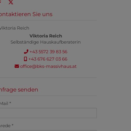
ontaktieren Sie uns
Viktoria Reich
Selbständige Hauskaufberaterin
+43 5572 39 83 56
+43 676 627 03 66
office@bks-massivhaus.at
nfrage senden
Mail
rede