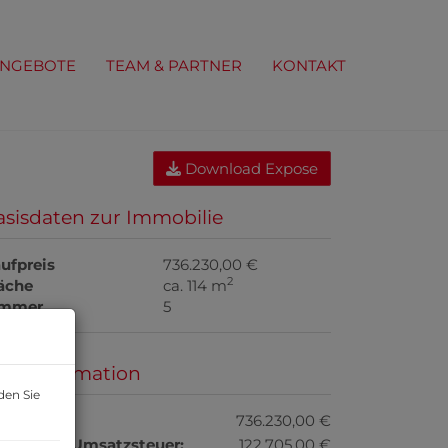
ANGEBOTE
TEAM & PARTNER
KONTAKT
Download Expose
asisdaten zur Immobilie
ufpreis
736.230,00 €
2
äche
ca. 114 m
immer
5
reisinformation
den Sie
ufpreis:
736.230,00 €
thaltene Umsatzsteuer:
122.705,00 €