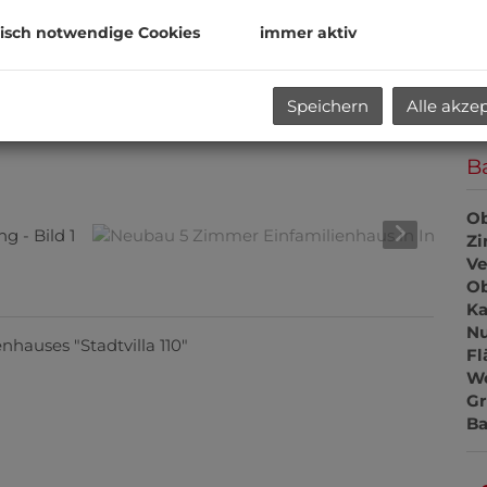
isch notwendige Cookies
immer aktiv
Gr
Gr
Speichern
Alle akze
B
Ob
Z
Ve
Ob
Ka
Nu
enhauses "Stadtvilla 110"
Fl
Wo
Gr
Ba