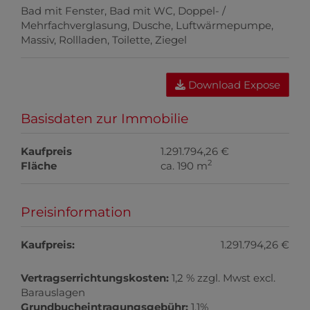
Bad mit Fenster
Bad mit WC
Doppel- /
Mehrfachverglasung
Dusche
Luftwärmepumpe
Massiv
Rollladen
Toilette
Ziegel
Download Expose
Basisdaten zur Immobilie
Kaufpreis
1.291.794,26 €
2
Fläche
ca. 190 m
Preisinformation
Kaufpreis:
1.291.794,26 €
Vertragserrichtungskosten:
1,2 % zzgl. Mwst excl.
Barauslagen
Grundbucheintragungsgebühr:
1,1%