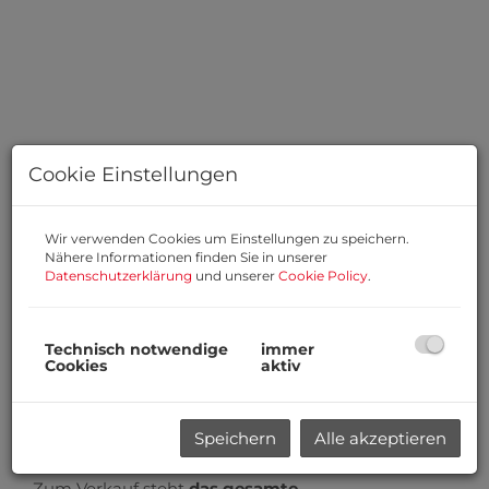
Cookie Einstellungen
Wir verwenden Cookies um Einstellungen zu speichern.
Nähere Informationen finden Sie in unserer
Datenschutzerklärung
und unserer
Cookie Policy
.
Technisch notwendige
immer
Beschreibung
Cookies
aktiv
Willkommen zu Ihrem zukünftigen Zuhause –
einem modernen, geplanten Mehrparteienhaus in
Speichern
Alle akzeptieren
der attraktiven Gemeinde Lustenau, Vorarlberg!
Zum Verkauf steht
das gesamte