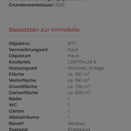
Grunderwerbsteuer:
3,5%
Basisdaten zur Immobilie
Objektnr.
877
Vermarktungsart
Kauf
Objektart
Haus
Kaufpreis
1.291.794,26 €
Nutzungsart
Wohnen
Anlage
2
Fläche
ca. 190 m
2
Wohnfläche
ca. 190 m
2
Grundfläche
ca. 736 m
2
Gartenfläche
ca. 500 m
Bäder
1
WC
1
Gärten
1
Abstellräume
1
Bauart
Neubau
Zustand
Erstbezug