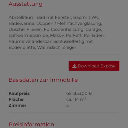
Ausstattung
Abstellraum
Bad mit Fenster
Bad mit WC
Badewanne
Doppel- / Mehrfachverglasung
Dusche
Fliesen
Fußbodenheizung
Garage
Luftwärmepumpe
Massiv
Parkett
Rollladen
Räume veränderbar
Schlüsselfertig mit
Bodenplatte
Walmdach
Ziegel
Download Expose
Basisdaten zur Immobilie
Kaufpreis
651.853,00 €
2
Fläche
ca. 114 m
Zimmer
5
Preisinformation