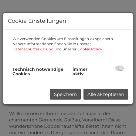
Cookie Einstellungen
Wir verwenden Cookies um Einstellungen zu speichern.
Nähere Informationen finden Sie in unserer
Datenschutzerklärung
und unserer
Cookie Policy
.
Technisch notwendige
immer
Cookies
aktiv
Speichern
Alle akzeptieren
Beschreibung
Willkommen in Ihrem neuen Zuhause in der
charmanten Gemeinde Gaißau, Vorarlberg! Diese
wunderschöne Doppelhaushälfte bietet Ihnen nicht
nur ein modernes Design, sondern auch den Raum